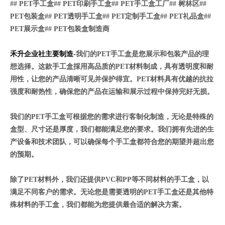
## PET
手工盒
## PET
印刷手工盒
## PET
手工盒工厂
##
树林区
##
PET
包装盒
## PET
透明手工盒
## PET
定制手工盒
## PET
礼品盒
##
PET
展示盒
## PET
包装盒制造商
禾升企业社主要制造-
我们的
PET
手工盒是您展示和包装产品的理
想选择。这款手工盒採用高品质的
PET
材料制成，具有透明度和耐
用性，让您的产品清晰可见并保护得宜。
PET
材料具有优越的抗拉
强度和耐热性，确保您的产品在运输和展示过程中保持完好无损。
我们的
PET
手工盒可根据您的需求进行客制化制造，无论是特殊的
盒型、尺寸还是厚度，我们都能满足您的要求。我们拥有先进的生
产设备和技术团队，可以确保每个手工盒都符合您的期望并超出您
的预期。
除了
PET
材料外，我们还提供
PVC
和
PP
等不同材料的手工盒，以
满足不同客户的需求。无论您是需要透明的
PET
手工盒还是其他特
殊材料的手工盒，我们都能为您提供最合适的解决方案。